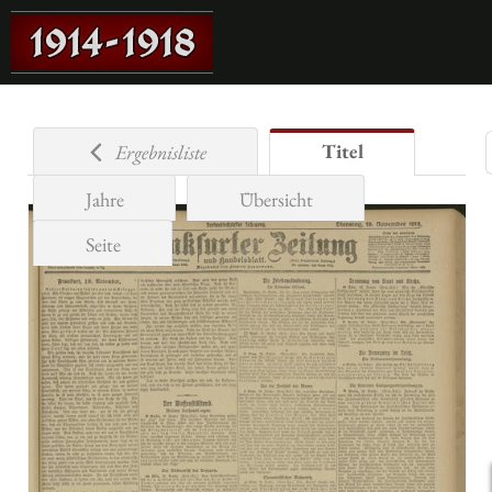
Titel
Ergebnisliste
Jahre
Übersicht
Seite