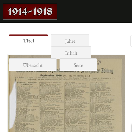
Titel
Jahre
Inhalt
Übersicht
Seite