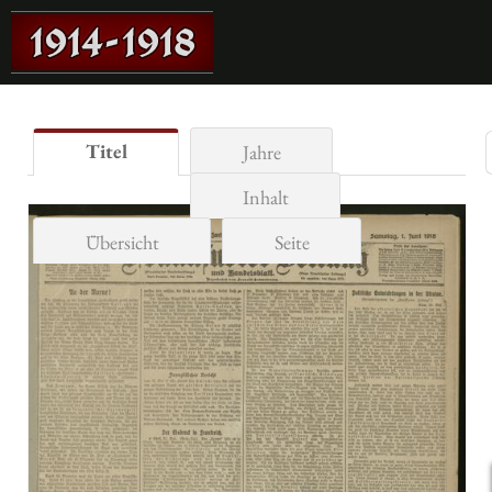
Titel
Jahre
Inhalt
Übersicht
Seite