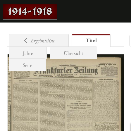
Titel
Ergebnisliste
Jahre
Übersicht
Seite