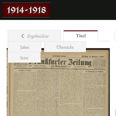
Titel
Ergebnisliste
Jahre
Übersicht
Seite