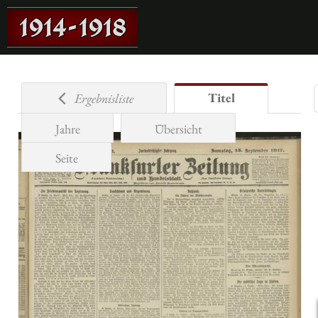
Titel
Ergebnisliste
Jahre
Übersicht
Seite