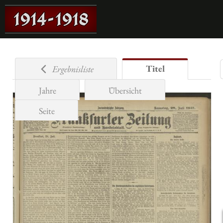
Titel
Ergebnisliste
Jahre
Übersicht
Seite