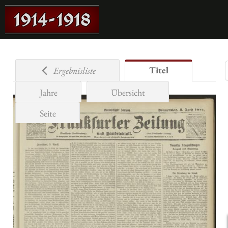
Titel
Ergebnisliste
Jahre
Übersicht
Seite