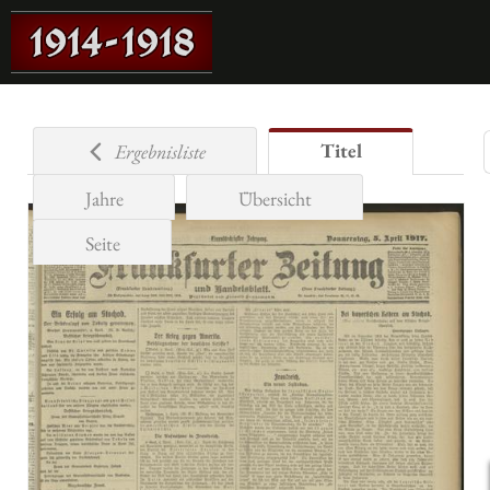
Titel
Ergebnisliste
Jahre
Übersicht
Seite