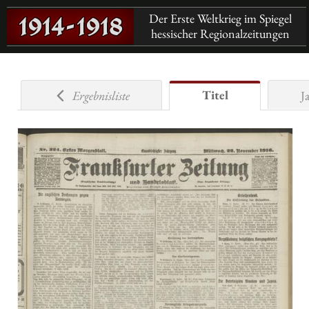
Der Erste Weltkrieg im Spiegel
hessischer Regionalzeitungen
Titel
Ergebnisliste
J