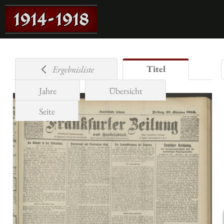
Titel
Ergebnisliste
Jahre
Übersicht
Seite