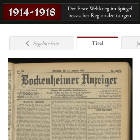
Der Erste Weltkrieg im Spiegel
hessischer Regionalzeitungen
Titel
Ergebnisliste
J