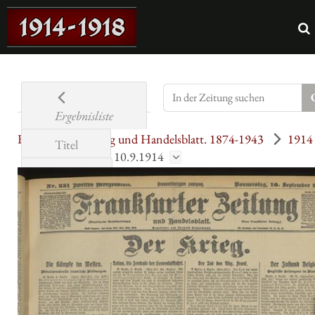
Ergebnisliste
Frankfurter Zeitung und Handelsblatt. 1874-1943
1914
Titel
September
10.9.1914
Jahre
Übersicht
Seite