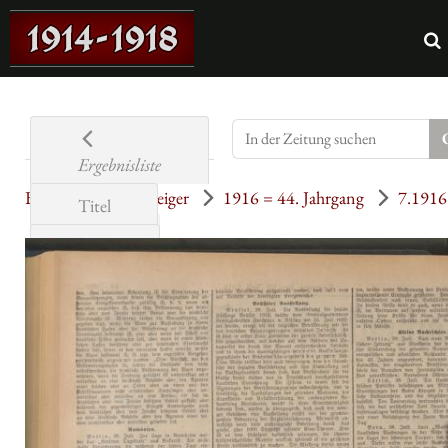
Ergebnisliste
Bockenheimer Anzeiger
1916 = 44. Jahrgang
7.1916
Titel
29.07.1916
Jahre
Übersicht
Seite