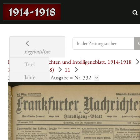
Ergebnisliste
Frankfurter Nachrichten und Intelligenzblatt. 1914-1918
Titel
197. Jahrgang (1918)
11
Jahre
30.11.1918 Abend-Ausgabe = Nr. 332
Übersicht
Seite