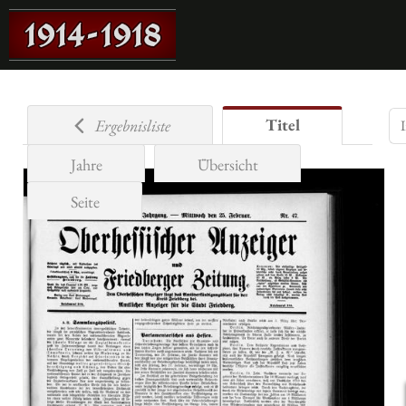
Titel
Ergebnisliste
Jahre
Übersicht
Seite