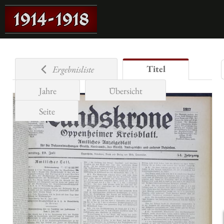
Titel
Ergebnisliste
Jahre
Übersicht
Seite