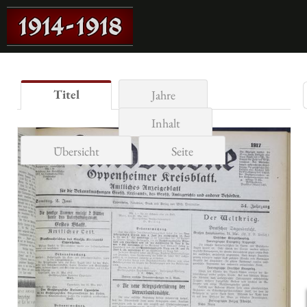
Titel
Jahre
Inhalt
Übersicht
Seite