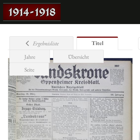
Titel
Ergebnisliste
Jahre
Übersicht
Seite