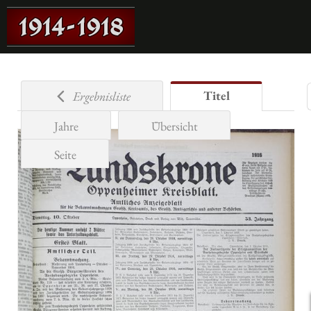
Titel
Ergebnisliste
Jahre
Übersicht
Seite