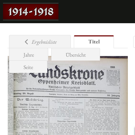
Titel
Ergebnisliste
Jahre
Übersicht
Seite