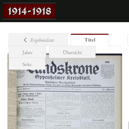
Titel
Ergebnisliste
Jahre
Übersicht
Seite