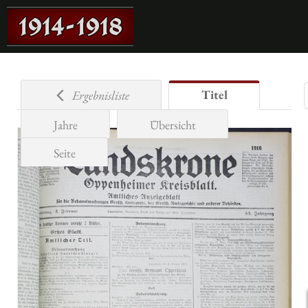
Titel
Ergebnisliste
Jahre
Übersicht
Seite