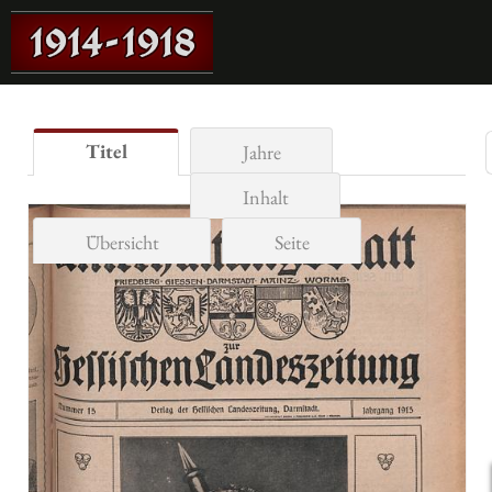
Titel
Jahre
Inhalt
Übersicht
Seite