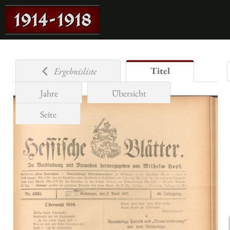
Titel
Ergebnisliste
Jahre
Übersicht
Seite