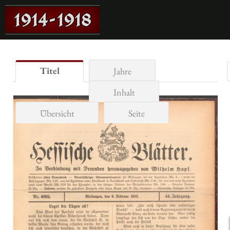
Titel
Jahre
Inhalt
Übersicht
Seite