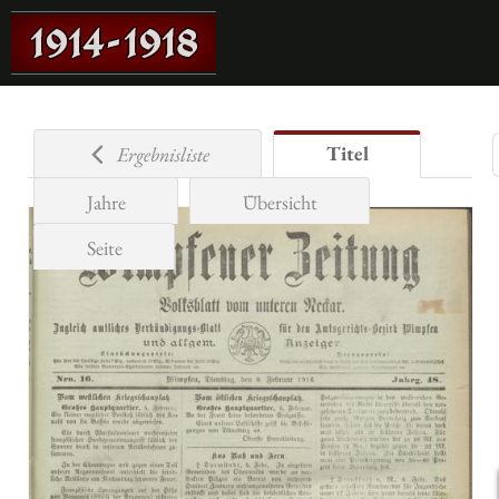
Titel
Ergebnisliste
Jahre
Übersicht
Seite