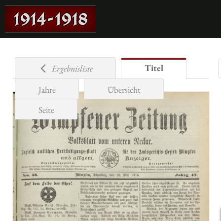
Titel
Ergebnisliste
Jahre
Übersicht
Seite