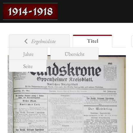
Titel
Ergebnisliste
Jahre
Übersicht
Seite