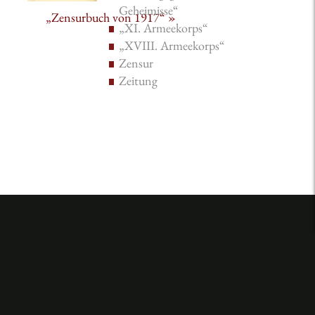
Geheimisse“
„Zensurbuch von 1917“ »
„XI. Armeekorps“
„XVIII. Armeekorps“
Zensur
Zeitung